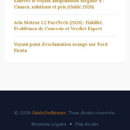
Enlever le voyant antipollution Mégane 4 :
Causes, solutions et prix (Guide 2026)
Avis Moteur 1.2 PureTech (2026) : Fiabilité,
Problèmes de Courroie et Verdict Expert
Voyant point d’exclamation orange sur Ford
Fiesta
© 2026
GuideDuBitume
. Tous droits réservés.
Mentions Légales
•
Plan du site