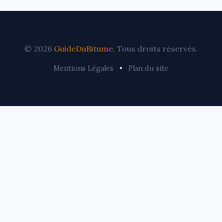
© 2026
GuideDuBitume
. Tous droits réservés.
Mentions Légales
•
Plan du site