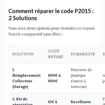
Comment réparer le code P2015 :
2 Solutions
Vous avez deux options pour éteindre ce voyant.
Voici le comparatif sans filtre :
COÛT
SOLUTION
DURABILITÉ
ESTIMÉ
1.
Moyenne (le
Remplacement
600€ à
plastique
A
Collecteur
900€
s'usera à
p
(Garage)
nouveau)
2. Kit de
F
15€ à
Excellente
réparation
(