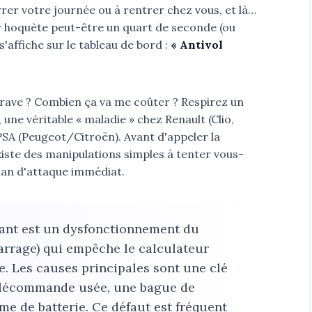
rrer votre journée ou à rentrer chez vous, et là…
ur hoquète peut-être un quart de seconde (ou
'affiche sur le tableau de bord :
« Antivol
rave ? Combien ça va me coûter ? Respirez un
une véritable « maladie » chez Renault (Clio,
PSA (Peugeot/Citroën). Avant d'appeler la
iste des manipulations simples à tenter vous-
plan d'attaque immédiat.
llant est un dysfonctionnement du
arrage) qui empêche le calculateur
. Les causes principales sont une clé
télécommande usée, une bague de
e de batterie. Ce défaut est fréquent